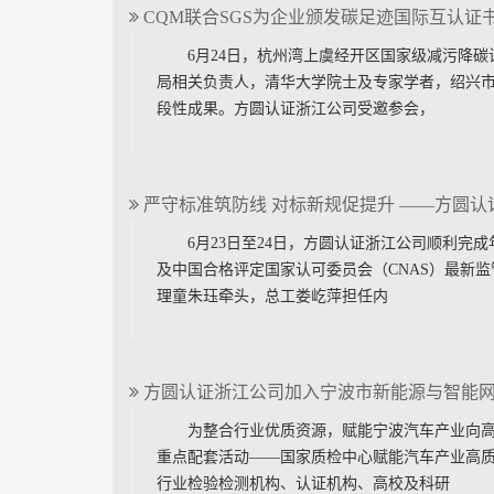
CQM联合SGS为企业颁发碳足迹国际互认证
6月24日，杭州湾上虞经开区国家级减污降
局相关负责人，清华大学院士及专家学者，绍兴
段性成果。方圆认证浙江公司受邀参会，
严守标准筑防线 对标新规促提升 ——方圆
6月23日至24日，方圆认证浙江公司顺利
及中国合格评定国家认可委员会（CNAS）最新
理童朱珏牵头，总工娄屹萍担任内
方圆认证浙江公司加入宁波市新能源与智能网
为整合行业优质资源，赋能宁波汽车产业向高
重点配套活动——国家质检中心赋能汽车产业高
行业检验检测机构、认证机构、高校及科研