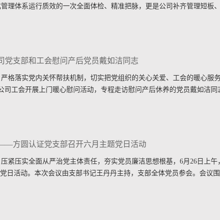
化管理体系运行质效的一次全面体检、精准把脉，更是公司补齐管理短板
公司党支部和工会慰问产后党员戴如洁同志
，严格落实党内关怀帮扶机制，切实把党组织的关心关爱、工会的暖心服
合公司工会开展上门暖心慰问活动，专程走访慰问产后休养的党员戴如洁同
 ——方圆认证党支部召开六月主题党日活动
压紧压实全面从严治党主体责任，夯实党员廉洁思想根基，6月26日上午
题党日活动。本次会议由支部书记王丹丹主持，支部全体党员参会。会议