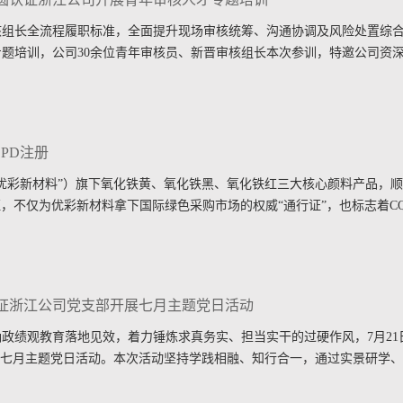
组长全流程履职标准，全面提升现场审核统筹、沟通协调及风险处置综合能
题培训，公司30余位青年审核员、新晋审核组长本次参训，特邀公司资
PD注册
新材料”）旗下氧化铁黄、氧化铁黑、氧化铁红三大核心颜料产品，顺利通过EPDI
证，不仅为优彩新材料拿下国际绿色采购市场的权威“通行证”，也标志着C
认证浙江公司党支部开展七月主题党日活动
政绩观教育落地见效，着力锤炼求真务实、担当实干的过硬作风，7月21
”七月主题党日活动。本次活动坚持学践相融、知行合一，通过实景研学