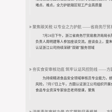
堵点、难点，全力护航辖区轻工产业高质量
聚焦碳关税 以专业之力护航 ——省商务厅
7月24日下午，浙江省商务厅贸易救济局局
负责人周明建等人参加座谈交流。座谈会上，童
认证浙江公司持续深耕“双碳”服务领域
夯实食安审核功底 筑牢认证风控防线 ——
为持续精进食品安全领域审核员专业能力，
风险，7月17日上午，方圆认证浙江公司组织开
食品专业资深专家徐恋老师授课，聚焦
淬炼青年审核力量 夯实履职尽责根基 ——