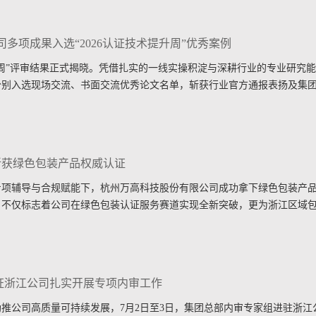
多项成果入选“2026认证技术提升周”优秀案例
提升周”评审结果正式揭晓。凭借扎实的一线实操积淀与深耕行业的专业研究
分别入选现场交流、书面交流优秀论文名单，斩获行业官方通报表扬及集
斩获绿色包装产品权威认证
专属专项辅导与合规赋能下，杭州万高科技股份有限公司成功拿下绿色包装产
，不仅标志着公司在绿色包装认证服务赛道实现全新突破，更为浙江区域
证浙江公司扎实开展专项内审工作
推公司高质量可持续发展，7月2日至3日，集团总部内审专家组进驻浙江公